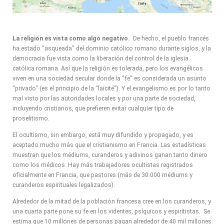
La religión es vista como algo negativo.
De hecho, el pueblo francés
ha estado "asqueada" del dominio católico romano durante siglos, y la
democracia fue vista como la liberación del control de la iglesia
católica romana. Así que la religión es tolerada, pero los evangélicos
viven en una sociedad secular donde la "fe" es considerada un asunto
"privado" (es el principio de la "laïcité"). Y el evangelismo es por lo tanto
mal visto por las autoridades locales y por una parte de sociedad,
incluyendo cristianos, que prefieren evitar cualquier tipo de
proselitismo.
El ocultismo, sin embargo, está muy difundido y propagado, y es
aceptado mucho más que el cristianismo en Francia. Las estadísticas
muestran que los médiums, curanderos y adivinos ganan tanto dinero
como los médicos. Hay más trabajadores ocultistas registrados
oficialmente en Francia, que pastores (más de 30.000 médiums y
curanderos espirituales legalizados).
Alrededor de la mitad de la población francesa cree en los curanderos, y
una cuarta parte pone su fe en los videntes, psíquicos y espiritistas. Se
estima que 10 millones de personas pagan alrededor de 40 mil millones