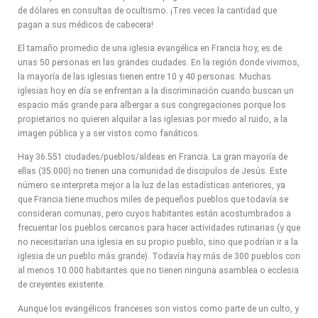
de dólares en consultas de ocultismo. ¡Tres veces la cantidad que
pagan a sus médicos de cabecera!
El tamaño promedio de una iglesia evangélica en Francia hoy, es de
unas 50 personas en las grandes ciudades. En la región donde vivimos,
la mayoría de las iglesias tienen entre 10 y 40 personas. Muchas
iglesias hoy en día se enfrentan a la discriminación cuando buscan un
espacio más grande para albergar a sus congregaciones porque los
propietarios no quieren alquilar a las iglesias por miedo al ruido, a la
imagen pública y a ser vistos como fanáticos.
Hay 36.551 ciudades/pueblos/aldeas en Francia. La gran mayoría de
ellas (35.000) no tienen una comunidad de discipulos de Jesús. Este
número se interpreta mejor a la luz de las estadísticas anteriores, ya
que Francia tiene muchos miles de pequeños pueblos que todavía se
consideran comunas, pero cuyos habitantes están acostumbrados a
frecuentar los pueblos cercanos para hacer actividades rutinarias (y que
no necesitarían una iglesia en su propio pueblo, sino que podrían ir a la
iglesia de un pueblo más grande). Todavía hay más de 300 pueblos con
al menos 10.000 habitantes que no tienen ninguna asamblea o ecclesia
de creyentes existente.
Aunque los evangélicos franceses son vistos como parte de un culto, y